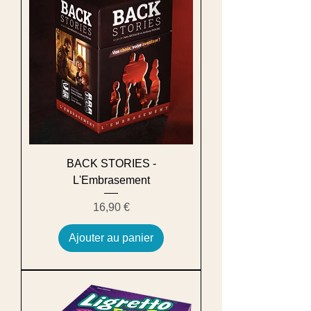
BACK STORIES -
L'Embrasement
Prix
16,90 €
Ajouter au panier