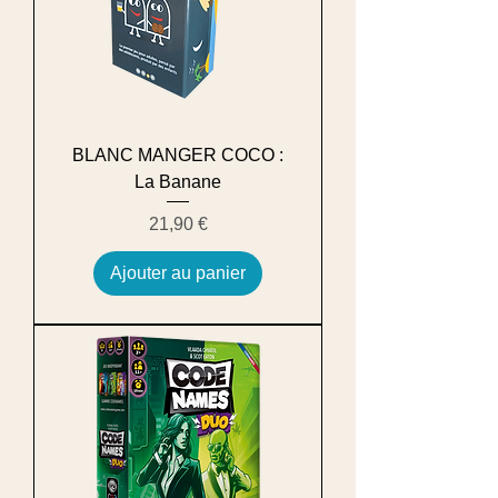
BLANC MANGER COCO :
La Banane
Prix
21,90 €
Ajouter au panier