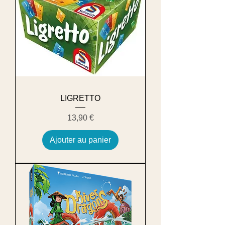
LIGRETTO
Prix
13,90 €
Ajouter au panier