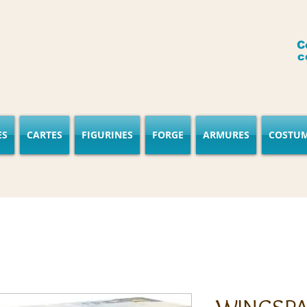
C
c
ES
CARTES
FIGURINES
FORGE
ARMURES
COSTU