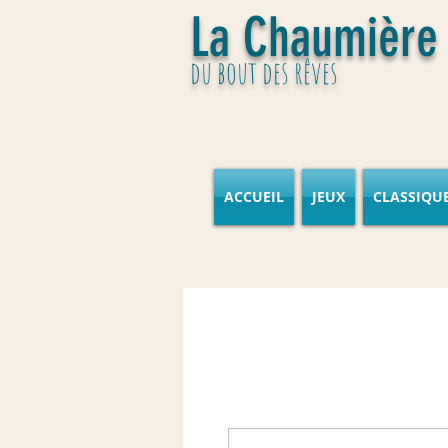
La Chaumière
du bout des rêves
ACCUEIL
JEUX
CLASSIQU