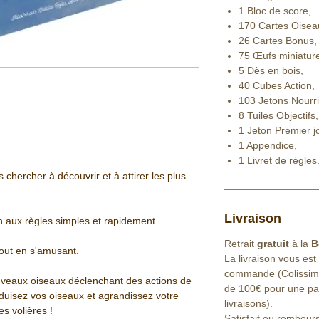
1 Bloc de score,
170 Cartes Oisea
26 Cartes Bonus,
75 Œufs miniatur
5 Dès en bois,
40 Cubes Action,
103 Jetons Nourri
8 Tuiles Objectifs,
1 Jeton Premier j
1 Appendice,
1 Livret de règles
chercher à découvrir et à attirer les plus
Livraison
on aux règles simples et rapidement
Retrait
gratuit
à la
B
tout en s'amusant.
La livraison vous est
commande (Colissimo 
ouveaux oiseaux déclenchant des actions de
de 100€ pour une part
oduisez vos oiseaux et agrandissez votre
livraisons).
des volières !
Satisfait ou rembour