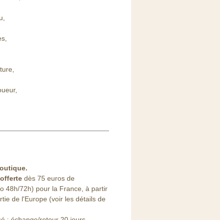
u,
es,
ture,
oueur,
.
outique
.
offerte
dès 75 euros de
48h/72h) pour la France, à partir
ie de l'Europe (voir les détails de
sé : échange/retour 20 jours.