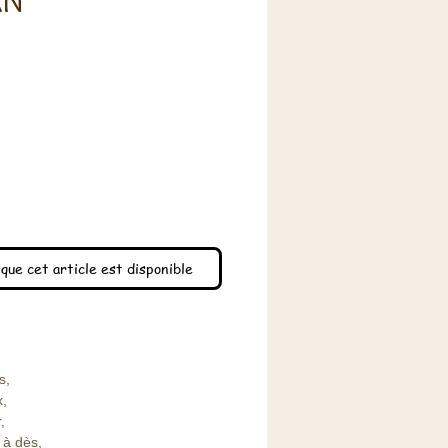
AN
x
que cet article est disponible
s,
x,
,
 à dès,