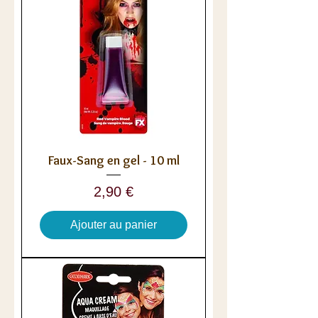
Faux-Sang en gel - 10 ml
Prix
2,90 €
Ajouter au panier