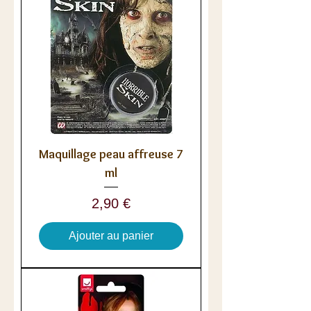
Maquillage peau affreuse 7
ml
Prix
2,90 €
Ajouter au panier