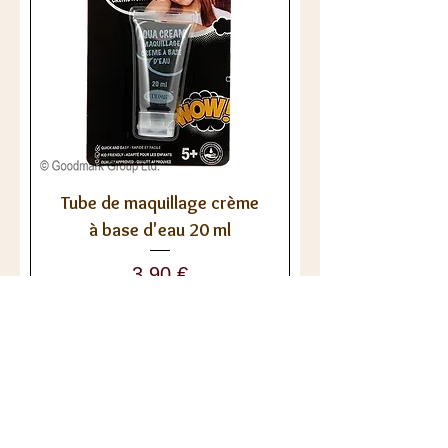
Tube de maquillage crème
à base d'eau 20 ml
Prix
3,90 €
Ajouter au panier