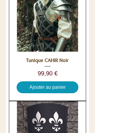
Tunique CAHIR Noir
Prix
99,90 €
Ajouter au panier