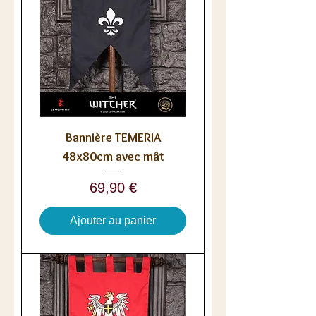
Bannière TEMERIA
48x80cm avec mât
Prix
69,90 €
Ajouter au panier