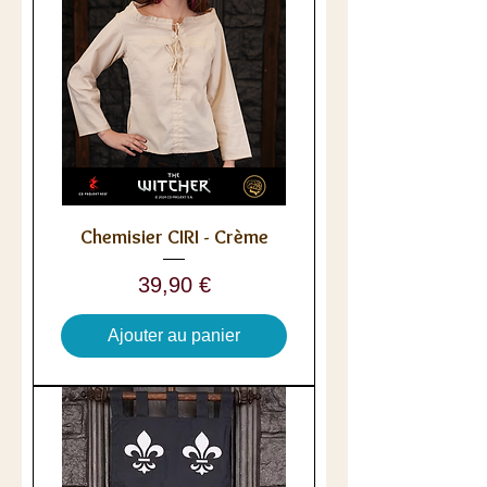
Chemisier CIRI - Crème
Prix
39,90 €
Ajouter au panier