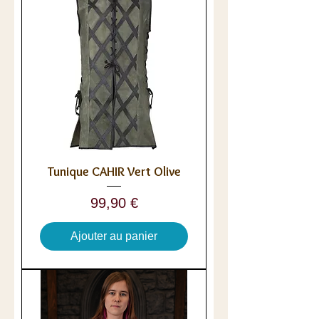
Tunique CAHIR Vert Olive
Prix
99,90 €
Ajouter au panier