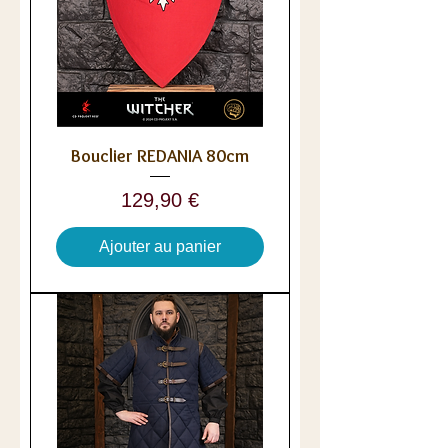
Bouclier REDANIA 80cm
Prix
129,90 €
Ajouter au panier