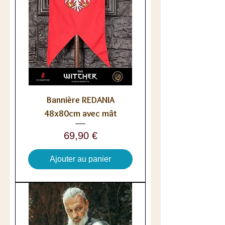
Bannière REDANIA
48x80cm avec mât
Prix
69,90 €
Ajouter au panier