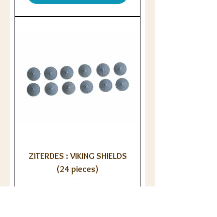
ZITERDES : VIKING SHIELDS
(24 pieces)
Prix
4,50 €
Ajouter au panier