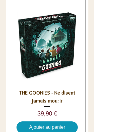
THE GOONIES - Ne disent
jamais mourir
Prix
39,90 €
Ajouter au panier