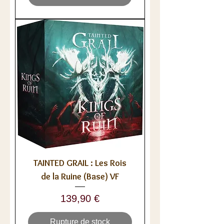
TAINTED GRAIL : Les Rois
de la Ruine (Base) VF
Prix
139,90 €
Rupture de stock