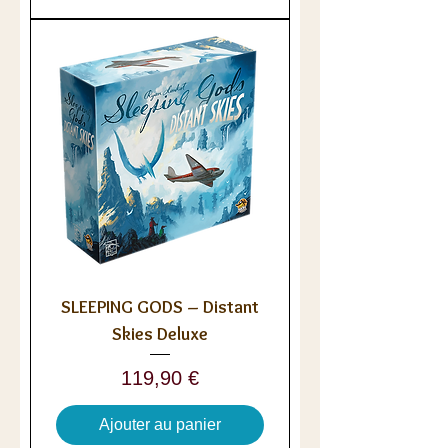
SLEEPING GODS – Distant
Skies Deluxe
Prix
119,90 €
Ajouter au panier