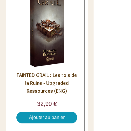
TAINTED GRAIL : Les rois de
la Ruine - Upgraded
Ressources (ENG)
Prix
32,90 €
Ajouter au panier