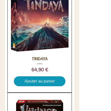
TINDAYA
Prix
64,90 €
Ajouter au panier