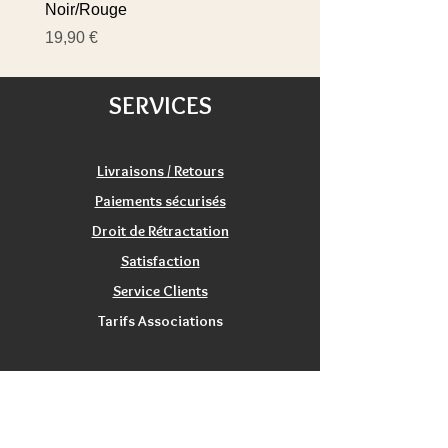
Noir/Rouge
Prix
19,90 €
Prix
19,90 €
SERVICES
Livraisons / Retours
Paiements sécurisés
Droit de Rétractation
Satisfaction
Service Clients
Tarifs Associations
INFORMATIONS