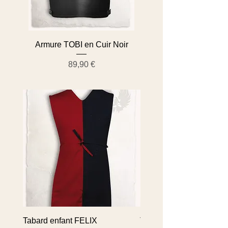
Armure TOBI en Cuir Noir
Prix
89,90 €
Tabard enfant FELIX
Tabard enfant FELIX Noi