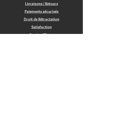
Livraisons / Retours
Paiements sécurisés
Droit de Rétractation
Satisfaction
Service Clients
Tarifs Associations
INFORMATIONS
Qui sommes nous?
Contactez nous
Nos magasins / Showrooms
Mentions Légales
CGV