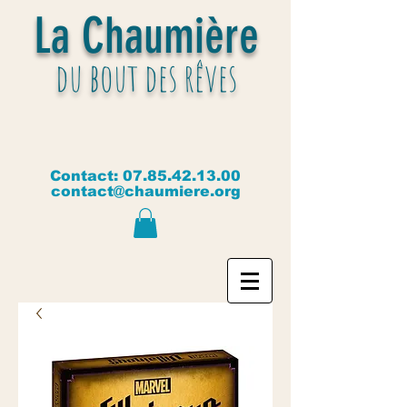
La Chaumière
du bout des rêves
Contact:
07.85.42.13.00
contact@chaumiere.org