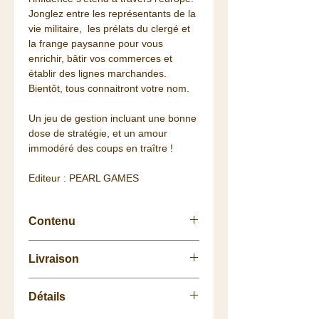
Jonglez entre les représentants de la
vie militaire, les prélats du clergé et
la frange paysanne pour vous
enrichir, bâtir vos commerces et
établir des lignes marchandes.
Bientôt, tous connaitront votre nom.
Un jeu de gestion incluant une bonne
dose de stratégie, et un amour
immodéré des coups en traître !
Editeur : PEARL GAMES
Contenu
Règle et annexe en francais
Livraison
1 plateau de jeu
40 jetons denier
Retrait
gratuit
à la
Boutique
54 jetons point de victoire
Détails
La livraison vous est
offerte
dès 75
24 dés en 4 couleurs
euros de commande (Colissimo