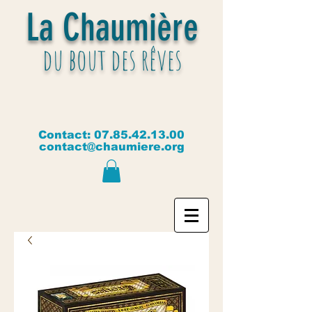
La Chaumière
du bout des rêves
Contact:
07.85.42.13.00
contact@chaumiere.org