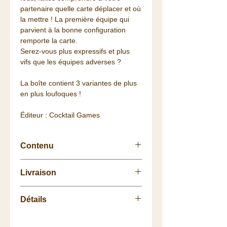
partenaire quelle carte déplacer et où
la mettre ! La première équipe qui
parvient à la bonne configuration
remporte la carte.
Serez-vous plus expressifs et plus
vifs que les équipes adverses ?
La boîte contient 3 variantes de plus
en plus loufoques !
Éditeur : Cocktail Games
Contenu
52 cartes,
Livraison
1 règle,
1 socle en plastique.
Retrait
gratuit
à la
Boutique
à
Détails
Angers
(49)
.
La livraison vous est
offerte
dès 75
Nb de Joueurs: 4 à 8 joueurs,
euros de commande (Colissimo