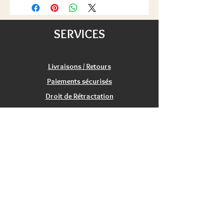
Durée: 20 min,
48h/72h) pour la France, à partir de
Age: à partir de 8 ans,
100€ pour une partie de l'Europe
Auteur : Walter Obert,
(voir les détails de livraisons).
SERVICES
Illustrations : Stivo
Satisfait ou remboursé :
échange/retour 20 jours.
Livraisons / Retours
Paiements sécurisés
Droit de Rétractation
Satisfaction
Service Clients
Tarifs Associations
INFORMATIONS
Qui sommes nous?