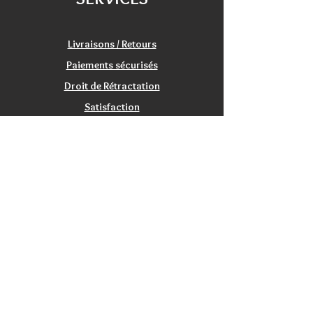
échange/retour 20 jours.
26 jetons
33 marqueurs objectif
1 livret de règles
Livraisons / Retours
Paiements sécurisés
Droit de Rétractation
Satisfaction
Service Clients
Tarifs Associations
INFORMATIONS
Qui sommes nous?
Contactez nous
Nos magasins / Showrooms
Mentions Légales