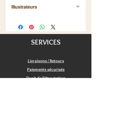
Steffen Benndorf
Illustrateurs
Oliver et Sandra Freudenreich
SERVICES
Livraisons / Retours
Paiements sécurisés
Droit de Rétractation
Satisfaction
Service Clients
Tarifs Associations
INFORMATIONS