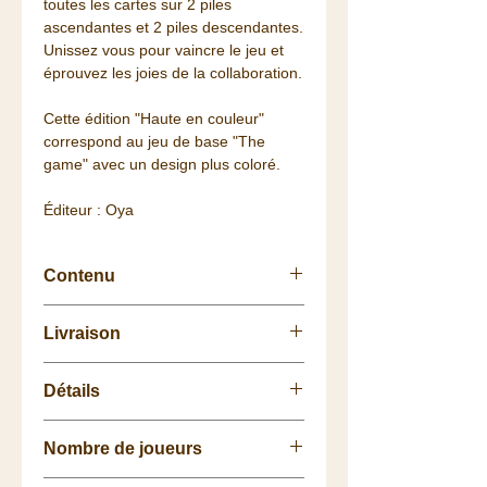
toutes les cartes sur 2 piles
ascendantes et 2 piles descendantes.
Unissez vous pour vaincre le jeu et
éprouvez les joies de la collaboration.
Cette édition "Haute en couleur"
correspond au jeu de base "The
game" avec un design plus coloré.
Éditeur : Oya
Contenu
102 cartes,
Livraison
1 règle du jeu.
Retrait
gratuit
à la
Boutique
.
Détails
La livraison vous est
offerte
dès 75
euros de commande (Colissimo
Nombre de joueurs : de 1 à 5 joueurs
48h/72h) pour la France, à partir de
Nombre de joueurs
Durée : 20 min
100€ pour une partie de l'Europe
Age : à partir de 8 ans