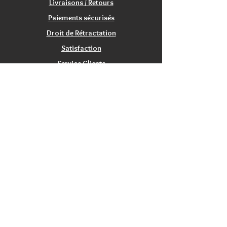
Livraisons / Retours
Paiements sécurisés
Droit de Rétractation
Satisfaction
Service Clients
Tarifs Associations
INFORMATIONS
Qui sommes nous?
Contactez nous
Nos magasins / Showrooms
Mentions Légales
CGV