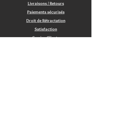
Livraisons / Retours
Paiements sécurisés
Droit de Rétractation
Satisfaction
Service Clients
Tarifs Associations
INFORMATIONS
Qui sommes nous?
Contactez nous
Nos magasins / Showrooms
Mentions Légales
CGV