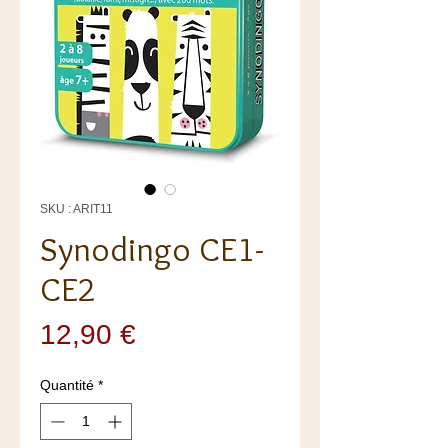
SKU : ARIT11
Synodingo CE1-
CE2
Prix
12,90 €
Quantité
*