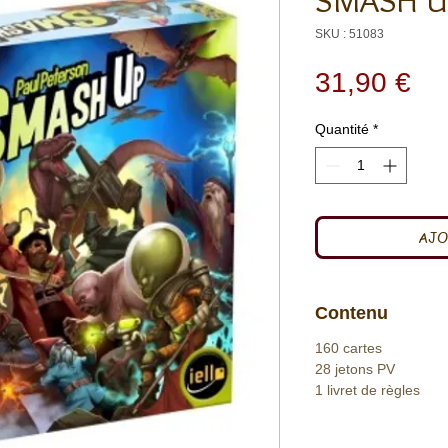
SMASH U
SKU : 51083
Pri
31,90 €
Quantité
*
AJO
Contenu
160 cartes
28 jetons PV
1 livret de règles