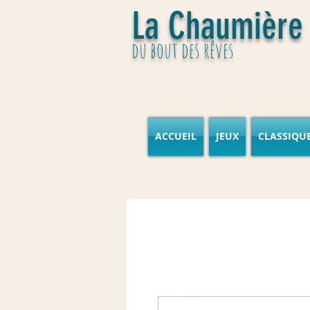
La Chaumière
du bout des rêves
ACCUEIL
JEUX
CLASSIQU