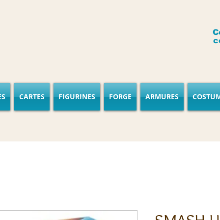
C
c
ES
CARTES
FIGURINES
FORGE
ARMURES
COSTU