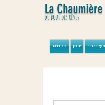
La Chaumière
du bout des rêves
ACCUEIL
JEUX
CLASSIQU