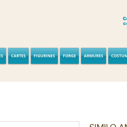
C
c
ES
CARTES
FIGURINES
FORGE
ARMURES
COSTU