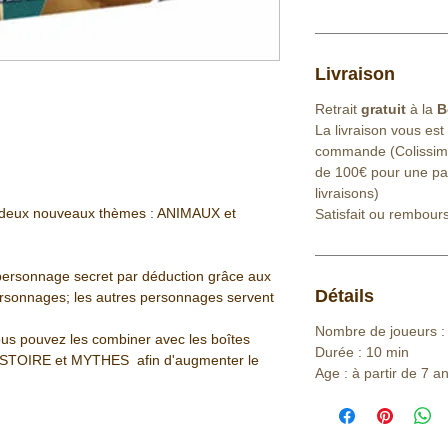
Livraison
Retrait
gratuit
à la
B
La livraison vous est
commande (Colissimo 
de 100€ pour une part
livraisons)
ec deux nouveaux thèmes : ANIMAUX et
Satisfait ou rembour
e personnage secret par déduction grâce aux
Détails
personnages; les autres personnages servent
Nombre de joueurs : 
ous pouvez les combiner avec les boîtes
Durée : 10 min
STOIRE et MYTHES afin d'augmenter le
Age : à partir de 7 a