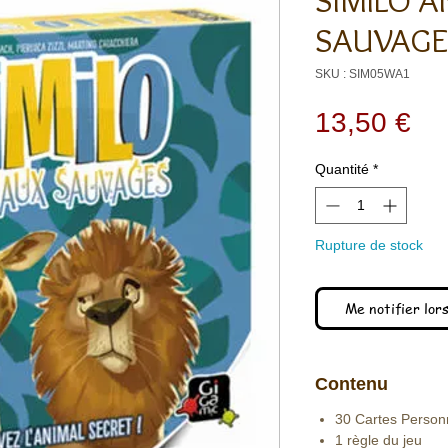
SIMILO 
SAUVAGE
SKU : SIM05WA1
Pri
13,50 €
Quantité
*
Rupture de stock
Me notifier lors
Contenu
30 Cartes Perso
1 règle du jeu