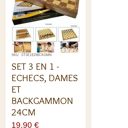
SKU : ST3E1EDBCKGMN
SET 3 EN 1 -
ECHECS, DAMES
ET
BACKGAMMON
24CM
Prix
19,90 €