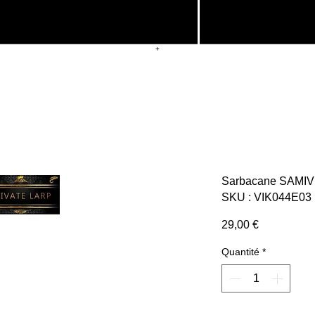
+
Sarbacane SAMIVI
SKU : VIK044E03
Prix
29,00 €
Quantité
*