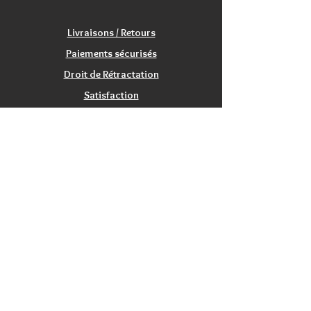
Livraisons / Retours
Paiements sécurisés
Droit de Rétractation
Satisfaction
Service Clients
Tarifs Associations
INFORMATIONS
Qui sommes nous?
Contactez nous
Nos magasins / Showrooms
Mentions Légales