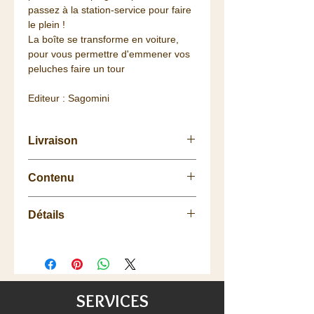
passez à la station-service pour faire
le plein !
La boîte se transforme en voiture,
pour vous permettre d'emmener vos
peluches faire un tour
Editeur : Sagomini
Livraison
Retrait
gratuit
à la
Boutique
.
Contenu
La livraison vous est
offerte
dès 75
euros de commande (Colissimo
12 pièces en mousse,
48h/72h) pour la France, à partir de
Détails
1 figurine,
100€ pour une partie de l'Europe
1 voiture,
(voir les détails de livraisons).
3 ans et plus
1 paire de lunettes de soleil,
Satisfait ou remboursé :
1 fichu,
échange/retour 20 jours.
1 valise,
1 boîte à huile,
SERVICES
1 boîte-voiture.