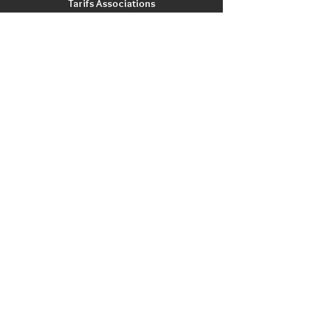
Tarifs Associations
INFORMATIONS
Qui sommes nous?
Contactez nous
Nos magasins / Showrooms
Mentions Légales
CGV
PRODUITS
Nouveautés
Promotions