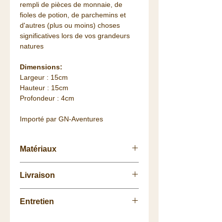
rempli de pièces de monnaie, de
fioles de potion, de parchemins et
d'autres (plus ou moins) choses
significatives lors de vos grandeurs
natures
Dimensions:
Largeur : 15cm
Hauteur : 15cm
Profondeur : 4cm
Importé par GN-Aventures
Matériaux
Cuir supérieur de vache (bovin),
Livraison
Boucle en Laiton
Retrait
gratuit
en Boutique.
Entretien
La livraison vous est
offerte
dès 75
euros de commande (Colissimo
Conserver dans un endroit sec et