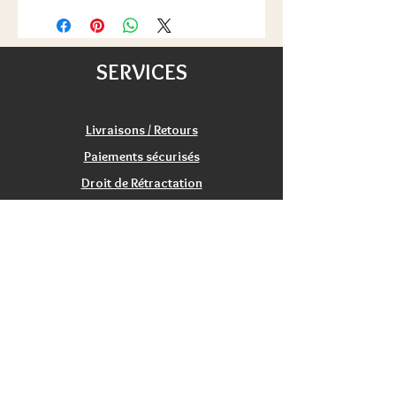
48h/72h) pour la France, à partir de
aéré.
100€ pour une partie de l'Europe
Non restitant aux UV
(voir les détails de livraisons).
Satisfait ou remboursé:
SERVICES
échange/retour 20 jours.
Livraisons / Retours
Paiements sécurisés
Droit de Rétractation
Satisfaction
Service Clients
Tarifs Associations
INFORMATIONS
Qui sommes nous?