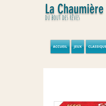
La Chaumière
du bout des rêves
ACCUEIL
JEUX
CLASSIQU