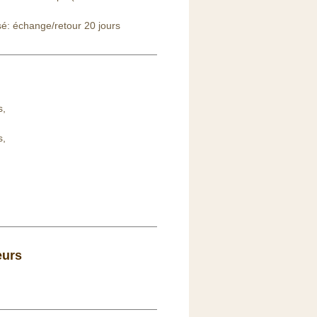
sé: échange/retour 20 jours
s,
s,
,
eurs