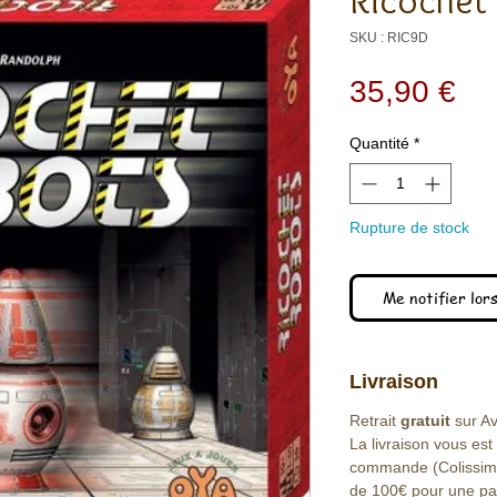
Ricochet
SKU : RIC9D
Pri
35,90 €
Quantité
*
Rupture de stock
Me notifier lors
Livraison
Retrait
gratuit
sur Avr
La livraison vous est
commande (Colissimo 
de 100€ pour une part