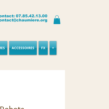
ontact: 07.85.42.13.00
ontact@chaumiere.org
MES
ACCESSOIRES
FX
+