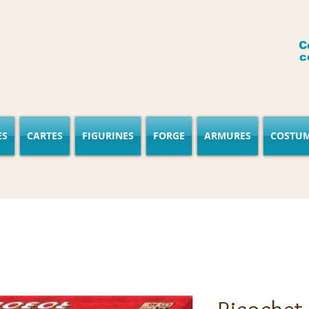
C
c
ES
CARTES
FIGURINES
FORGE
ARMURES
COSTU