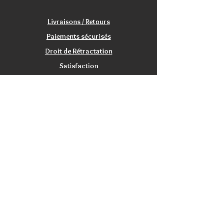
Livraisons / Retours
Paiements sécurisés
Droit de Rétractation
Satisfaction
Service Clients
Tarifs Associations
INFORMATIONS
Qui sommes nous?
Contactez nous
Nos magasins / Showrooms
Mentions Légales