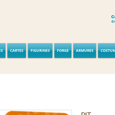
C
c
ES
CARTES
FIGURINES
FORGE
ARMURES
COSTU