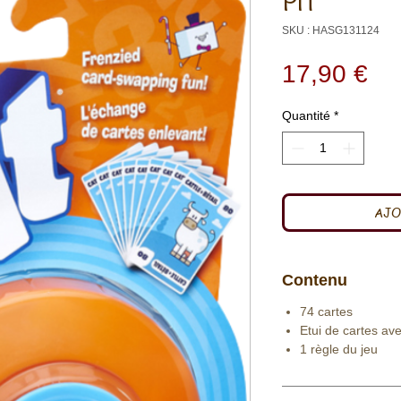
PIT
SKU : HASG131124
Pri
17,90 €
Quantité
*
AJO
Contenu
74 cartes
Etui de cartes av
1 règle du jeu