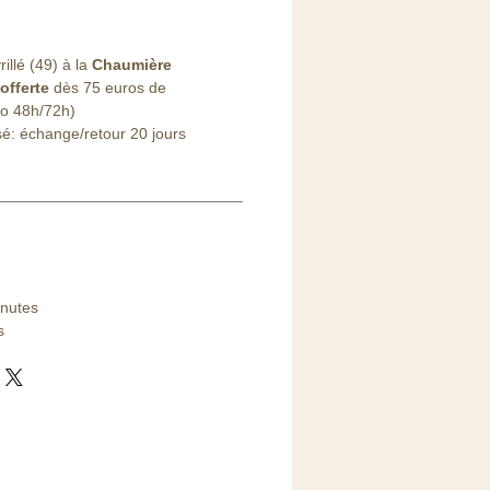
illé (49) à la
Chaumière
offerte
dès 75 euros de
o 48h/72h)
sé: échange/retour 20 jours
inutes
s