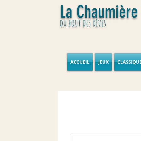
La Chaumière
du bout des rêves
ACCUEIL
JEUX
CLASSIQU