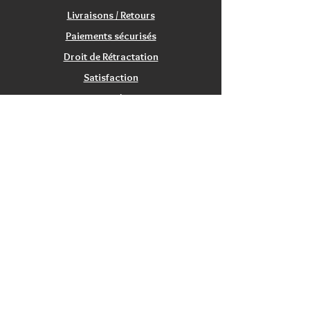
16 miniatures,
Livraisons / Retours
1 dés à 8 faces,
Paiements sécurisés
1 dés à 6 faces.
Droit de Rétractation
Satisfaction
Service Clients
Tarifs Associations
INFORMATIONS
Qui sommes nous?
Contactez nous
Nos magasins / Showrooms
Mentions Légales
CGV