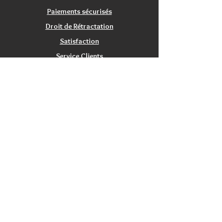
Paiements sécurisés
Droit de Rétractation
Satisfaction
Service Clients
Tarifs Associations
INFORMATIONS
Qui sommes nous?
Contactez nous
Nos magasins / Showrooms
Mentions Légales
CGV