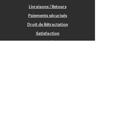
Livraisons / Retours
Paiements sécurisés
Droit de Rétractation
Satisfaction
Service Clients
Tarifs Associations
INFORMATIONS
Qui sommes nous?
Contactez nous
Nos magasins / Showrooms
Mentions Légales
CGV