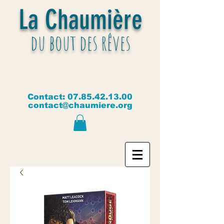
La Chaumière
du bout des rêves
Contact:
07.85.42.13.00
contact@chaumiere.org