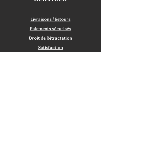
échange/retour 20 jours
Livraisons / Retours
Paiements sécurisés
Droit de Rétractation
Satisfaction
Service Clients
Tarifs Associations
INFORMATIONS
Qui sommes nous?
Contactez nous
Nos magasins / Showrooms
Mentions Légales