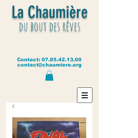
La Chaumière
du bout des rêves
Contact:
07.85.42.13.00
contact@chaumiere.org