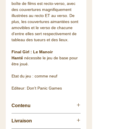
boîte de films est recto-verso, avec
des couvertures magnifiquement
illustrées au recto ET au verso. De
plus, les couvertures aimantées sont
amovibles et le verso de chacune
d'entre elles sert respectivement de
tableau des tueurs et des lieux.
Final Girl : Le Manoir
Hanté
nécessite le jeu de base pour
être joué.
Etat du jeu : comme neuf
Editeur: Don't Panic Games
Contenu
1 plateau Tueur détachable,
Livraison
1 plateau Lieu détachable,
2 cartes Survivante,