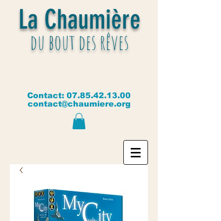
La Chaumière
du bout des rêves
Contact:
07.85.42.13.00
contact@chaumiere.org