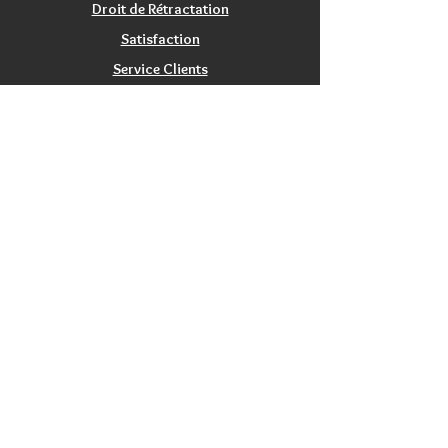
Droit de Rétractation
Satisfaction
Service Clients
Tarifs Associations
INFORMATIONS
Qui sommes nous?
Contactez nous
Nos magasins / Showrooms
Mentions Légales
CGV
PRODUITS