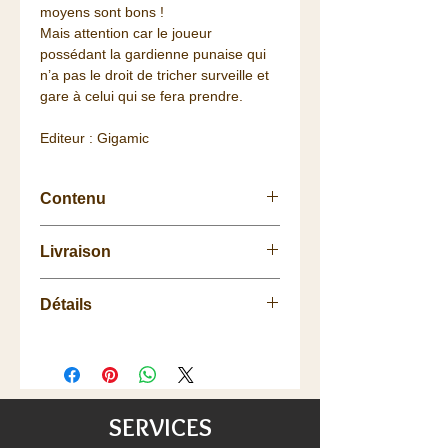
moyens sont bons !
Mais attention car le joueur
possédant la gardienne punaise qui
n’a pas le droit de tricher surveille et
gare à celui qui se fera prendre.
Editeur : Gigamic
Contenu
72 cartes
Livraison
1 règle du jeu
Retrait
gratuit
à la
Boutique
.
Détails
La livraison vous est
offerte
dès 75
euros de commande (Colissimo
Nb de Joueurs: 3 à 5 joueurs
48h/72h) pour la France, à partir de
Durée : 25mn environ
100€ pour une partie de l'Europe
Age: à partir de 7 ans
(voir les détails de livraisons).
Satisfait ou remboursé :
SERVICES
échange/retour 20 jours.