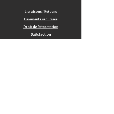
Livraisons / Retours
Paiements sécurisés
Droit de Rétractation
Satisfaction
Service Clients
Tarifs Associations
INFORMATIONS
Qui sommes nous?
Contactez nous
Nos magasins / Showrooms
Mentions Légales