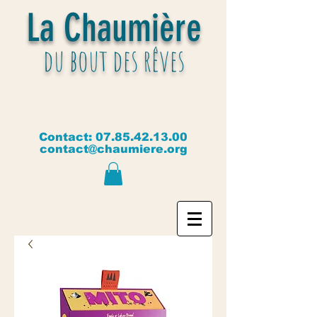
La Chaumière
du bout des rêves
Contact:
07.85.42.13.00
contact@chaumiere.org