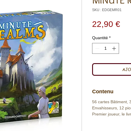
MINUTE 
SKU : EDGEMR01
Pri
22,90 €
Quantité
*
AJO
Contenu
56 cartes Bâtiment, 3
Envahisseurs, 12 pi
Premier joueur, le liv