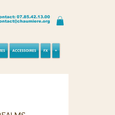
ontact: 07.85.42.13.00
ontact@chaumiere.org
MES
ACCESSOIRES
FX
+