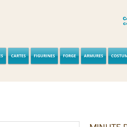
C
c
ES
CARTES
FIGURINES
FORGE
ARMURES
COSTU