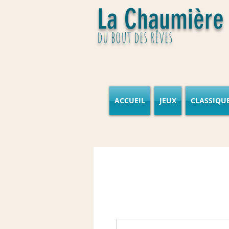
La Chaumière
du bout des rêves
ACCUEIL
JEUX
CLASSIQU