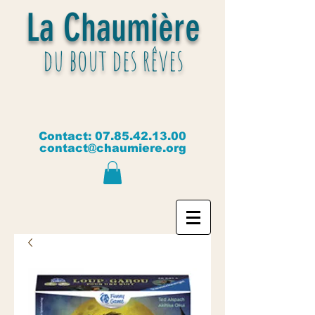
La Chaumière
du bout des rêves
Contact:
07.85.42.13.00
contact@chaumiere.org