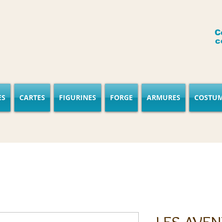
C
c
ES
CARTES
FIGURINES
FORGE
ARMURES
COSTU