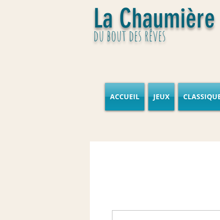
La Chaumière
du bout des rêves
ACCUEIL
JEUX
CLASSIQU