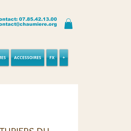
ontact: 07.85.42.13.00
ontact@chaumiere.org
MES
ACCESSOIRES
FX
+