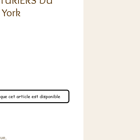
NTURIERS DU
 York
x
que cet article est disponible
que,