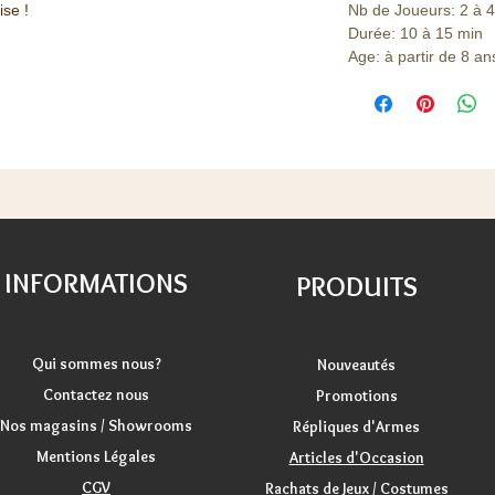
ise !
Nb de Joueurs: 2 à 4
Durée: 10 à 15 min
Age: à partir de 8 an
INFORMATIONS
PRODUITS
Qui sommes nous?
Nouveautés
Contactez nous
Promotions
Nos magasins / Showrooms
Répliques d'Armes
Mentions Légales
Articles d'Occasion
CGV
Rachats de Jeux / Costumes