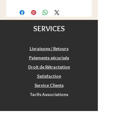
Nb de Joueurs: 2 à 6
48h/72h)
Durée : environ 5 minutes
Satisfait ou remboursé:
Age: à partir de 4 ans
échange/retour 20 jours
SERVICES
Livraisons / Retours
Paiements sécurisés
Droit de Rétractation
Satisfaction
Service Clients
Tarifs Associations
INFORMATIONS