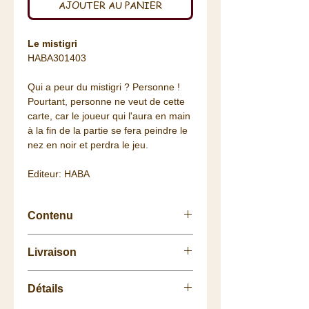
AJOUTER AU PANIER
Le mistigri
HABA301403
Qui a peur du mistigri ? Personne !
Pourtant, personne ne veut de cette
carte, car le joueur qui l'aura en main
à la fin de la partie se fera peindre le
nez en noir et perdra le jeu.
Editeur: HABA
Contenu
33 cartes
Livraison
1 crayon à maquillage
1 règle du jeu
Retrait
gratuit
à la
Boutique
.
Détails
La livraison vous est
offerte
dès 75
euros de commande (Colissimo