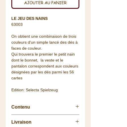
AJOUTER AU PANIER
LE JEU DES NAINS
63003
On obtient une combinaison de trois
couleurs d'un simple lancé des dés à
faces de couleur.
Qui trouvera le premier le petit nain
dont le bonnet, la veste et le
pantalon correspondent aux couleurs
désignées par les dés parmi les 56
cartes
Edition: Selecta Spielzeug
Contenu
56 cartes nains en carton fort (4 x
Livraison
4 cm),