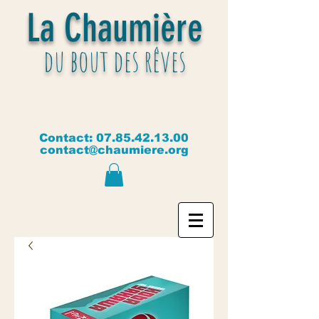
La Chaumière
du bout des rêves
Contact:
07.85.42.13.00
contact@chaumiere.org