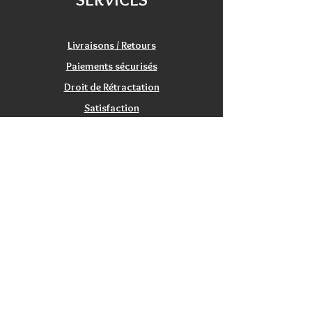
16 cartes Évolution pour les
monstres de la première édition
de King of Tokyo,
Livraisons / Retours
8 jetons,
Paiements sécurisés
1 livret de règles.
Droit de Rétractation
Satisfaction
Service Clients
Tarifs Associations
INFORMATIONS
Qui sommes nous?
Contactez nous
Nos magasins / Showrooms