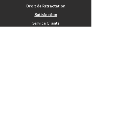
Droit de Rétractation
Satisfaction
Service Clients
Tarifs Associations
INFORMATIONS
Qui sommes nous?
Contactez nous
Nos magasins / Showrooms
Mentions Légales
CGV
PRODUITS