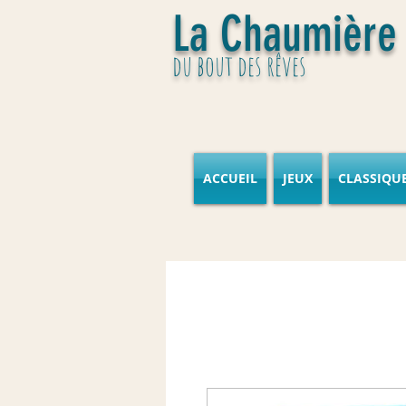
La Chaumière
du bout des rêves
ACCUEIL
JEUX
CLASSIQU