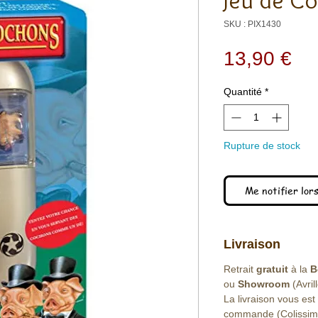
Jeu de C
SKU : PIX1430
Pri
13,90 €
Quantité
*
Rupture de stock
Me notifier lors
Livraison
Retrait
gratuit
à la
B
ou
Showroom
(Avril
La livraison vous est
commande (Colissimo 