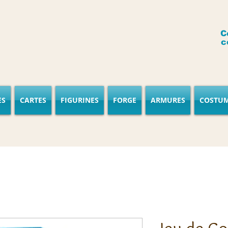
C
c
ES
CARTES
FIGURINES
FORGE
ARMURES
COSTU