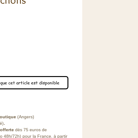
ochons
x
que cet article est disponible
outique
(Angers)
lé)
.
offerte
dès 75 euros de
48h/72h) pour la France, à partir