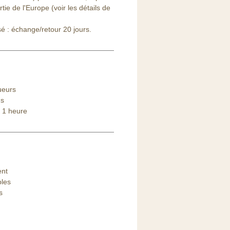
ie de l'Europe (voir les détails de
sé : échange/retour 20 jours.
ueurs
ns
 1 heure
ent
bles
s