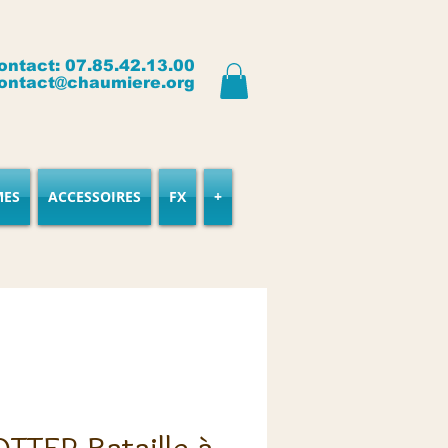
ontact: 07.85.42.13.00
ontact@chaumiere.org
MES
ACCESSOIRES
FX
+