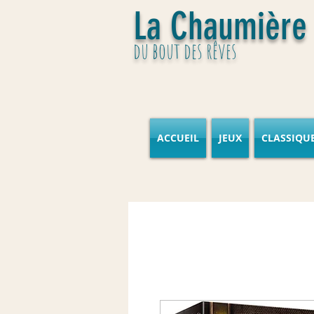
La Chaumière
du bout des rêves
ACCUEIL
JEUX
CLASSIQU