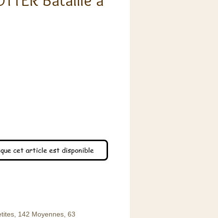
TTER Bataille à
x
que cet article est disponible
etites, 142 Moyennes, 63