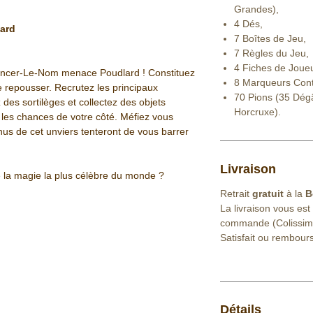
Grandes),
4 Dés,
ard
7 Boîtes de Jeu,
7 Règles du Jeu,
4 Fiches de Joueu
ncer-Le-Nom menace Poudlard ! Constituez
8 Marqueurs Cont
e repousser. Recrutez les principaux
70 Pions (35 Dégât
es sortilèges et collectez des objets
Horcruxe).
les chances de votre côté. Méfiez vous
nus de cet unviers tenteront de vous barrer
Livraison
e la magie la plus célèbre du monde ?
Retrait
gratuit
à la
B
La livraison vous est
commande (Colissim
Satisfait ou rembour
Détails