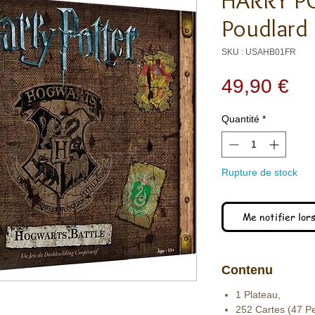
HARRY PO
Poudlard
SKU : USAHB01FR
Pri
49,90 €
Quantité
*
Rupture de stock
Me notifier lors
Contenu
1 Plateau,
252 Cartes (47 P