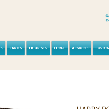
C
c
ES
CARTES
FIGURINES
FORGE
ARMURES
COSTU