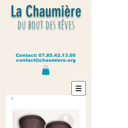
La Chaumière
du bout des rêves
Contact:
07.85.42.13.00
contact@chaumiere.org