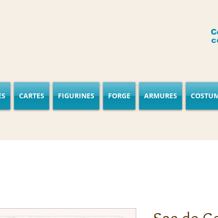
C
c
ES
CARTES
FIGURINES
FORGE
ARMURES
COSTU