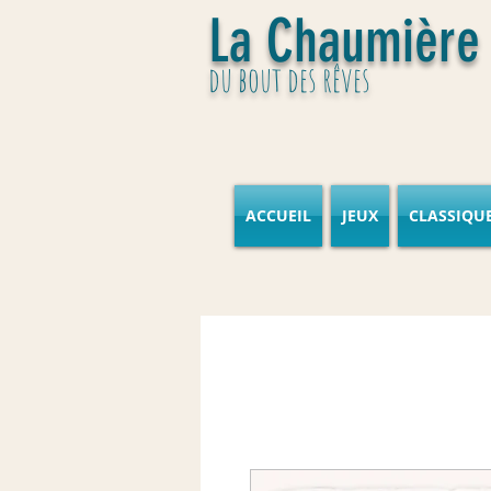
La Chaumière
du bout des rêves
ACCUEIL
JEUX
CLASSIQU