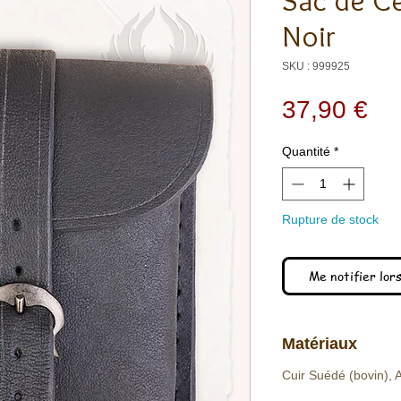
Sac de C
Noir
SKU : 999925
Pri
37,90 €
Quantité
*
Rupture de stock
Me notifier lors
Matériaux
Cuir Suédé (bovin), A