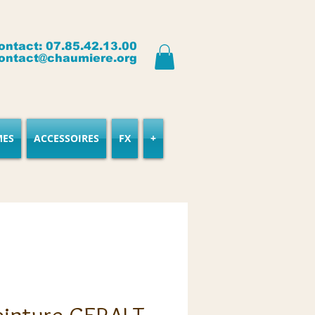
ontact: 07.85.42.13.00
ontact@chaumiere.org
MES
ACCESSOIRES
FX
+