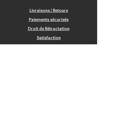
Livraisons / Retours
Paiements sécurisés
Droit de Rétractation
Satisfaction
Service Clients
Tarifs Associations
INFORMATIONS
Qui sommes nous?
Contactez nous
Nos magasins / Showrooms
Mentions Légales