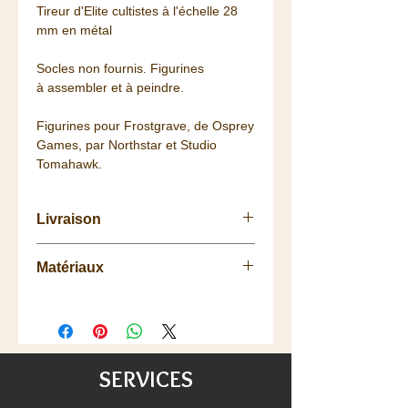
Tireur d'Elite cultistes à l'échelle 28
mm en métal
Socles non fournis. Figurines
à assembler et à peindre.
Figurines pour Frostgrave, de Osprey
Games, par Northstar et Studio
Tomahawk.
Livraison
Retrait
gratuit
sur Avrillé (49) à la
Matériaux
Chaumière
La livraison vous est
offerte
dès 75
Métal
euros de commande (Colissimo
48h/72h) pour la France, à partir de
100€ pour une partie de l'Europe
(voir les détails de livraisons)
SERVICES
Satisfait ou remboursé:
échange/retour 20 jours