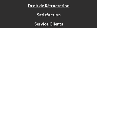
Droit de Rétractation
Satisfaction
Service Clients
Tarifs Associations
INFORMATIONS
Qui sommes nous?
Contactez nous
Nos magasins / Showrooms
Mentions Légales
CGV
PRODUITS