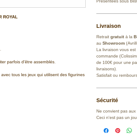
Présentées sous blist
ER ROYAL
Livraison
Retrait
gratuit
à la
B
au
Showroom
(Avril
.
La livraison vous est
commande (Colissimo 
ter parfois d'être assemblés.
de 100€ pour une part
livraisons).
vec tous les jeux qui utilisent des figurines
Satisfait ou rembour
Sécurité
Ne convient pas aux
Ceci n'est pas un jou