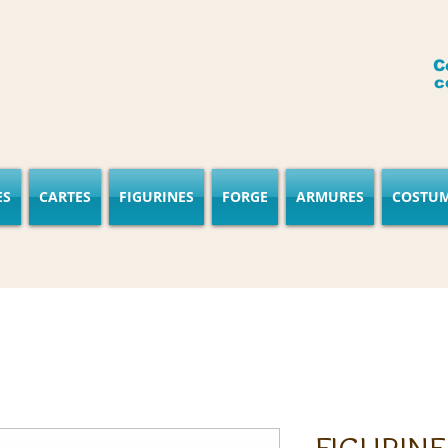
C
c
ES
CARTES
FIGURINES
FORGE
ARMURES
COSTU