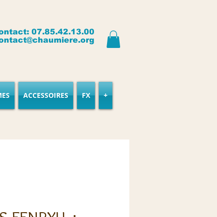
ontact: 07.85.42.13.00
ontact@chaumiere.org
MES
ACCESSOIRES
FX
+