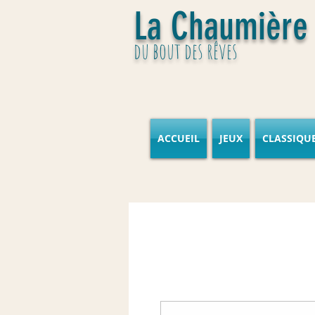
La Chaumière
du bout des rêves
ACCUEIL
JEUX
CLASSIQU